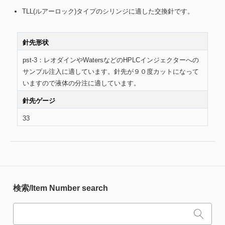
TLL(ルアーロック)タイプのシリンジに適した交換針です。
針先形状
pst-3：レオダインやWatersなどのHPLCインジェクターへの
サンプル注入に適しています。針先が９０度カットになって
いますので液体の分注に適しています。
針先ゲージ
33
検索/Item Number search