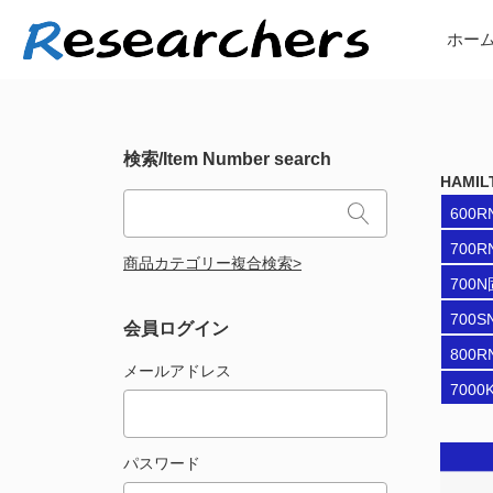
ホー
検索/Item Number search
HAMI
600R
700
商品カテゴリー複合検索>
700
700S
会員ログイン
800R
メールアドレス
7000
パスワード