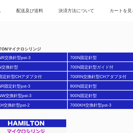
ム
配送及び送料
決済方法について
カートを見
LTONマイクロシリンジ
NR交換針型pst-3
700N固定針型
RN交換針型
700N固定針型ガイド付
N固定針型CHアダプタ付
700RN交換針型CHアダプタ付
NR固定針型pst-3
800N固定針型
NW交換針型pst-3
900N固定針型
KH交換針型pst-2
7000KH交換針型pst-3