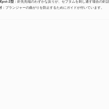
pst-2型
：針先先端のわずかな反りが、セプタムを刺し通す場合の針
付
：プランジャーの曲がりを防止するためにガイドが付いています。