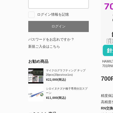
ログイン情報を記憶
パスワードをお忘れですか ?
新規ご入会はこちら
お勧め商品
HAMI
701RN
マイクログラフティング チップ
20pcs(20pcs/csx1cs)
70
¥22,000
(税込)
シロイヌナズナ種子専用分注スプ
ーン
精度保
¥11,000
(税込)
高精度
RN交