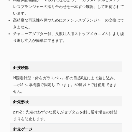
レスプランジャーの摺り合わせを一本ずつ確認」して出荷されて
います。
高精度な再現性を保つためにステンレスプランジャーの交換はで
きません。
チャニーアダプター付、反復注入用ストップメカニズムにより繰
り返し注入が簡単にできます。
針接続部
N固定針型：針をガラスバレル部の目盛0点にまで差し込み、
エポキシ系樹脂で固定しています。50度以上では使用できま
せん。
針先形状
pst-2：先端のわずかな反りがセプタムを刺し通す場合の針詰
まりを防止します。
針先ゲージ