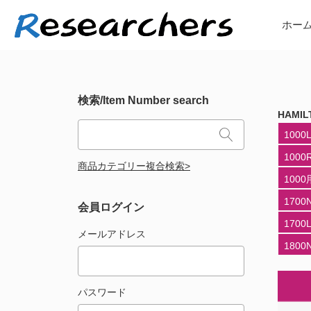
ホー
検索/Item Number search
HAMI
100
100
商品カテゴリー複合検索>
100
1700
会員ログイン
170
メールアドレス
180
パスワード