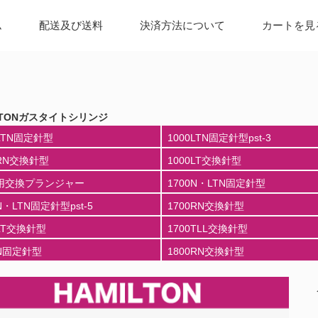
ム
配送及び送料
決済方法について
カートを見
LTONガスタイトシリンジ
0LTN固定針型
1000LTN固定針型pst-3
0RN交換針型
1000LT交換針型
0用交換プランジャー
1700N・LTN固定針型
N・LTN固定針型pst-5
1700RN交換針型
0LT交換針型
1700TLL交換針型
0N固定針型
1800RN交換針型